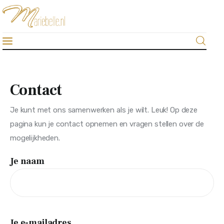
Mariebelle
De #1 sieraden-blog van Nederland
Home
Contact
Algemeen
Je kunt met ons samenwerken als je wilt. Leuk! Op deze
Beauty & fashion
pagina kun je contact opnemen en vragen stellen over de
mogelijkheden.
Gezondheid
Je naam
Lifestyle
Sieraden
Je e-mailadres