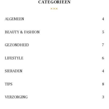
CATEGORIEËN
ALGEMEEN
4
BEAUTY & FASHION
5
GEZONDHEID
7
LIFESTYLE
6
SIERADEN
4
TIPS
8
VERZORGING
3