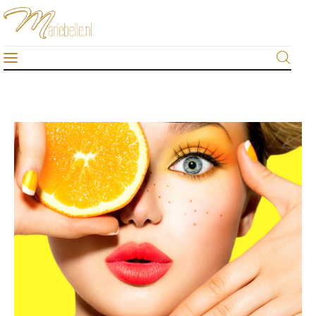
Mariebelle
De #1 sieraden-blog van Nederland
Home
Algemeen
Beauty & fashion
Gezondheid
Lifestyle
Sieraden