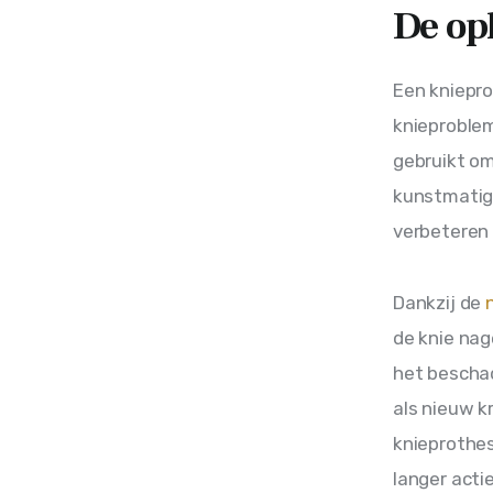
De op
Een kniepro
knieproblem
gebruikt om
kunstmatig 
verbeteren 
Dankzij de 
de knie nag
het beschad
als nieuw k
knieprothe
langer acti