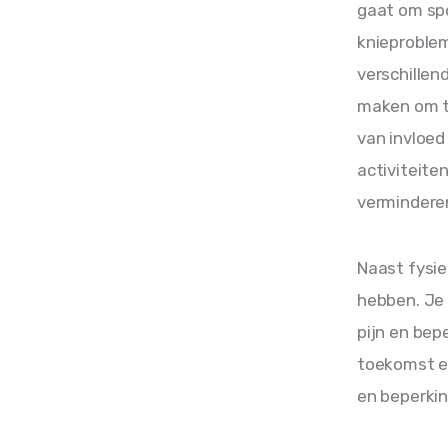
gaat om spo
knieproblem
verschillen
maken om te
van invloed
activiteite
vermindere
Naast fysi
hebben. Je 
pijn en bep
toekomst en
en beperki