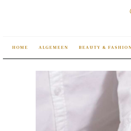
Home
Algemeen
Beauty & fashion
HOME
ALGEMEEN
BEAUTY & FASHIO
Gezondheid
Lifestyle
Sieraden
Tips
Verzorging