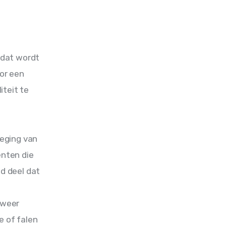
 
 dat wordt 
or een 
teit te 
eging van 
nten die 
d deel dat 
 weer 
e of falen 