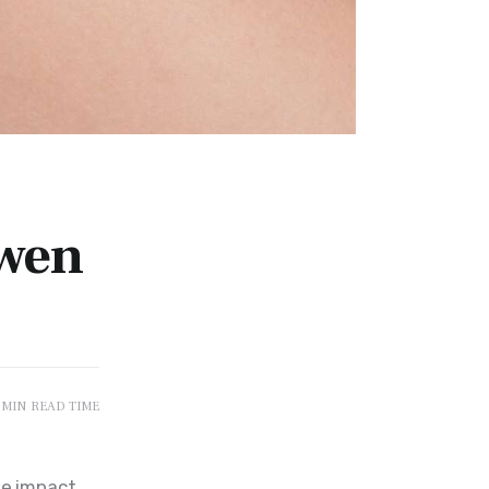
uwen
 MIN
READ TIME
e impact 