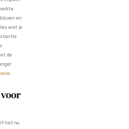
perkte 
blijven en 
les wat je 
nstantie 
e 
et de 
anger 
hese
.
 voor
f het nu 