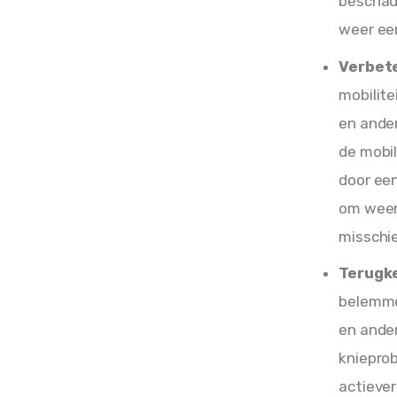
beschadi
weer een
Verbete
mobilite
en ander
de mobi
door een
om weer 
misschie
Terugke
belemmer
en ander
kniepro
actiever