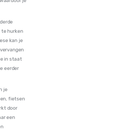
 waardoor je
nderde
, te hurken
hese kan je
 vervangen
e in staat
je eerder
 je
en, fietsen
rkt door
aar een
en