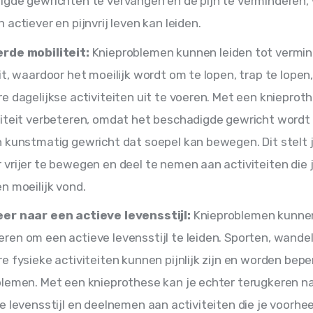
gde gewrichten te vervangen en de pijn te verminderen,
 actiever en pijnvrij leven kan leiden.
rde mobiliteit:
Knieproblemen kunnen leiden tot vermi
it, waardoor het moeilijk wordt om te lopen, trap te lopen
e dagelijkse activiteiten uit te voeren. Met een knieprot
liteit verbeteren, omdat het beschadigde gewricht wordt
 kunstmatig gewricht dat soepel kan bewegen. Dit stelt j
vrijer te bewegen en deel te nemen aan activiteiten die 
n moeilijk vond.
er naar een actieve levensstijl:
Knieproblemen kunnen
en om een actieve levensstijl te leiden. Sporten, wandel
e fysieke activiteiten kunnen pijnlijk zijn en worden bepe
blemen. Met een knieprothese kan je echter terugkeren n
e levensstijl en deelnemen aan activiteiten die je voorhe