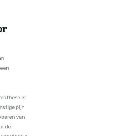
or
an 
 een 
prothese is
rnstige pijn
tvoeren van
om de