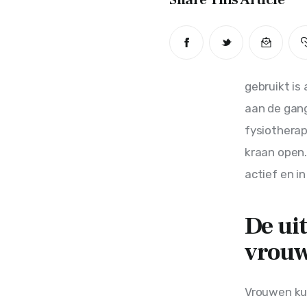
gebruikt is 
aan de gan
fysiotherap
kraan open.
actief en i
De ui
vrou
Vrouwen kun