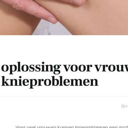
 oplossing voor vro
 knieproblemen
6
Voor veel vrouwen kunnen knieproblemen een grot