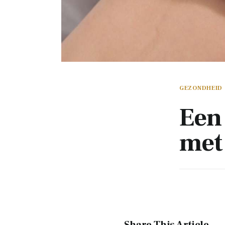
GEZONDHEID
Een
met
Share This Article