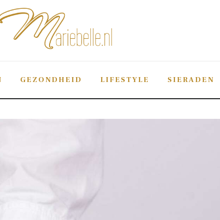
Mariebelle
De #1 sieraden-blog van Nederland
N
GEZONDHEID
LIFESTYLE
SIERADEN