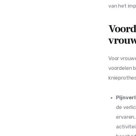
van het imp
Voord
vrou
Voor vrouwe
voordelen b
knieprothe
Pijnverl
de verli
ervaren,
activite