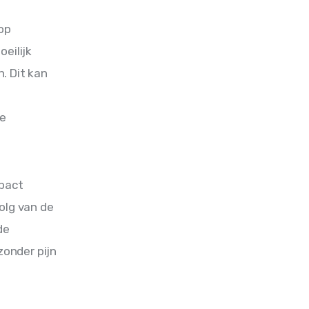
op 
eilijk 
. Dit kan 
e 
pact 
olg van de 
de 
onder pijn 