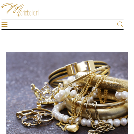
Mariebelle
De #1 sieraden-blog van Nederland
Home
Algemeen
Beauty & fashion
Gezondheid
Lifestyle
Sieraden