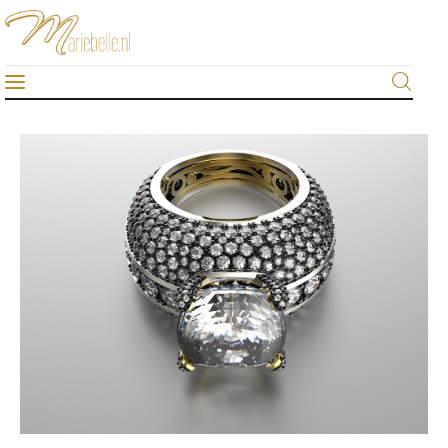
Mariebelle
De #1 sieraden-blog van Nederland
Home
Algemeen
Beauty & fashion
Gezondheid
Lifestyle
Sieraden