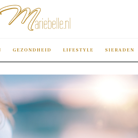
Mariebelle
De #1 sieraden-blog van Nederland
N
GEZONDHEID
LIFESTYLE
SIERADEN