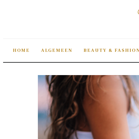
Home
Algemeen
Beauty & fashion
HOME
ALGEMEEN
BEAUTY & FASHIO
Gezondheid
Lifestyle
Sieraden
Tips
Verzorging