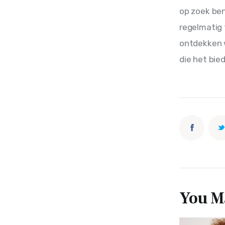
op zoek ben
regelmatig 
ontdekken w
die het bied
You Ma