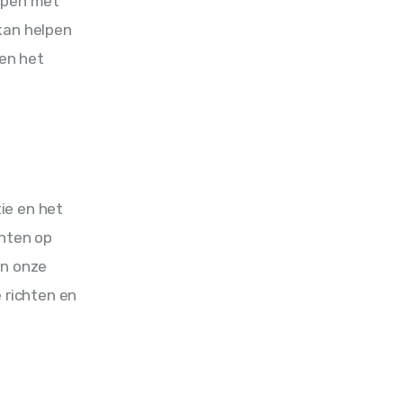
mpen met 
kan helpen 
en het 
ie en het 
hten op 
an onze 
richten en 