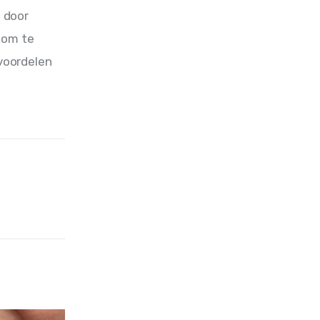
 door 
 om te 
voordelen 