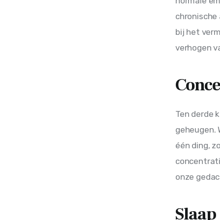
normale em
chronische 
bij het ver
verhogen va
Conce
Ten derde k
geheugen. 
één ding, z
concentrati
onze gedac
Slaap