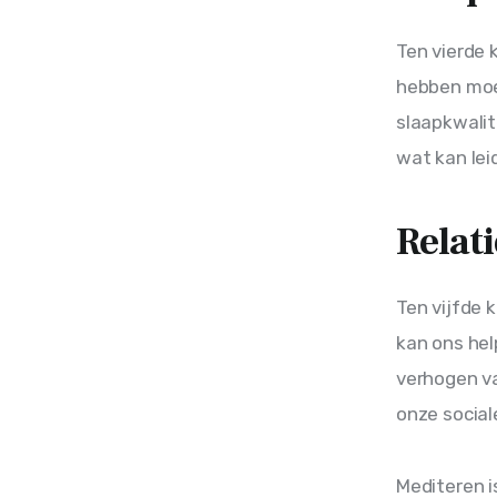
Ten vierde 
hebben moei
slaapkwalit
wat kan lei
Relati
Ten vijfde 
kan ons hel
verhogen va
onze social
Mediteren i