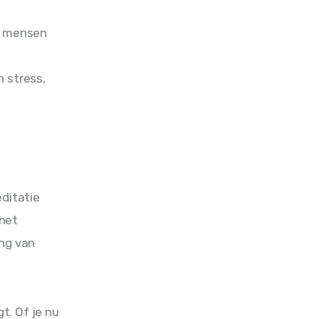
l mensen 
 stress, 
ditatie 
het 
ng van 
. Of je nu 