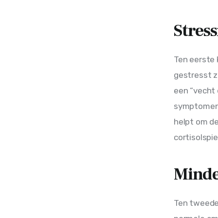
Stres
Ten eerste 
gestresst z
een “vecht 
symptomen z
helpt om d
cortisolspie
Minde
Ten tweede 