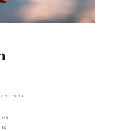
n
 MIN
READ TIME
ordt 
 te 