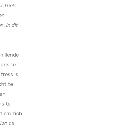
rituele 
en 
. In dit 
hillende 
lans te 
tress is 
ht te 
en 
s te 
t om zich 
Wat de 