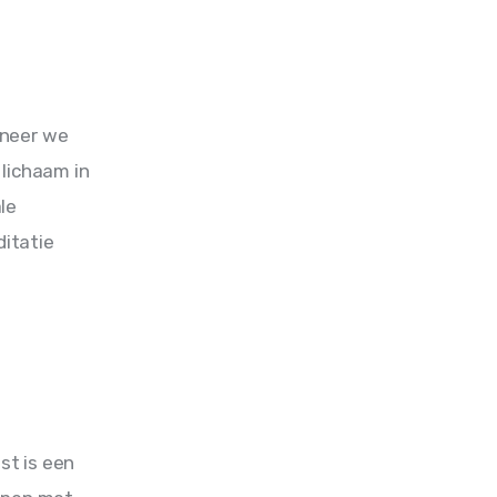
nneer we 
lichaam in 
le 
itatie 
t is een 