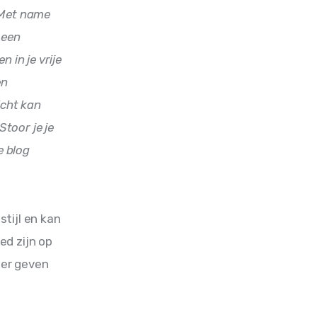
. Met name 
 een 
 in je vrije 
en 
icht kan 
toor je je 
e blog 
tijl en kan 
ed zijn op 
der geven 