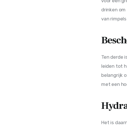
voor een gr
drinken om 
van rimpels 
Besch
Ten derde i
leiden tot 
belangrijk
met een hoe
Hydra
Het is daar