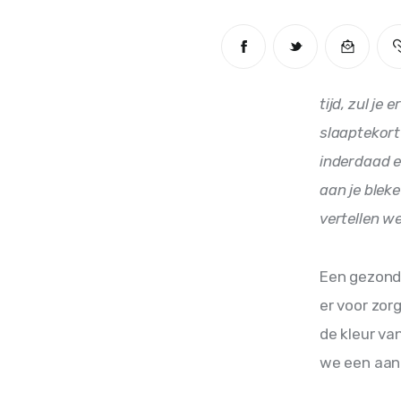
tijd, zul je
slaaptekort
inderdaad ee
aan je bleke
vertellen we
Een gezonde
er voor zorg
de kleur va
we een aant