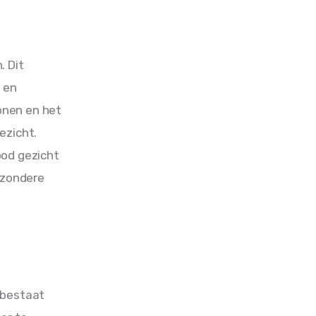
 Dit 
 en 
onen en het 
ezicht. 
ood gezicht 
ezondere 
 bestaat 