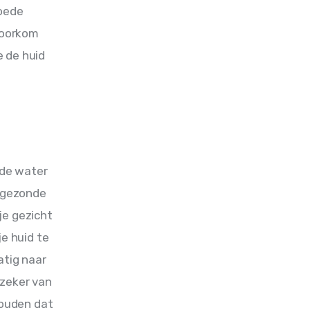
oede 
voorkom 
 de huid 
de water 
 gezonde 
je gezicht 
e huid te 
atig naar 
 zeker van 
houden dat 