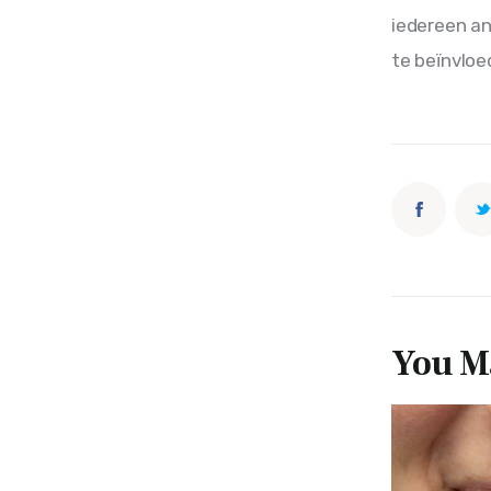
iedereen an
te beïnvloed
You Ma