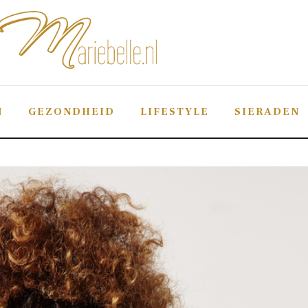
Mariebelle
De #1 sieraden-blog van Nederland
N
GEZONDHEID
LIFESTYLE
SIERADEN