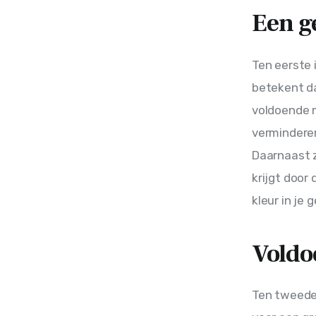
Een ge
Ten eerste 
betekent d
voldoende m
verminderen
Daarnaast z
krijgt door
kleur in je 
Voldo
Ten tweede 