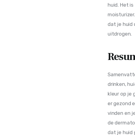
huid. Het i
moisturizer
dat je huid
uitdrogen.
Resu
Samenvatten
drinken, h
kleur op je 
er gezond en
vinden en j
de dermatol
dat je huid