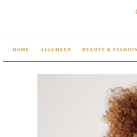
Home
Algemeen
Beauty & fashion
HOME
ALGEMEEN
BEAUTY & FASHIO
Gezondheid
Lifestyle
Sieraden
Tips
Verzorging