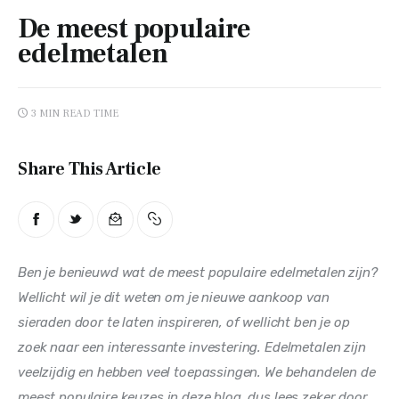
Tips
De meest populaire
edelmetalen
Verzorging
3 MIN
READ TIME
Share This Article
Ben je benieuwd wat de meest populaire edelmetalen zijn? 
Wellicht wil je dit weten om je nieuwe aankoop van 
sieraden door te laten inspireren, of wellicht ben je op 
zoek naar een interessante investering. Edelmetalen zijn 
veelzijdig en hebben veel toepassingen. We behandelen de 
meest populaire keuzes in deze blog, dus lees zeker door.