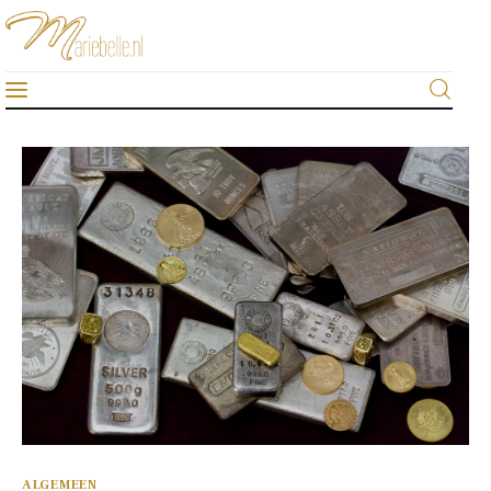
Mariebelle
De #1 sieraden-blog van Nederland
Home
Algemeen
Beauty & fashion
Gezondheid
Lifestyle
Sieraden
ALGEMEEN