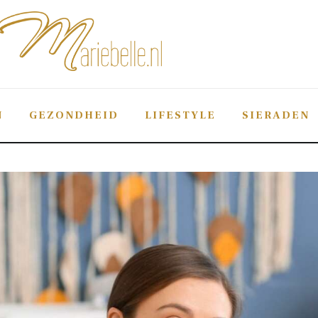
Mariebelle
De #1 sieraden-blog van Nederland
N
GEZONDHEID
LIFESTYLE
SIERADEN