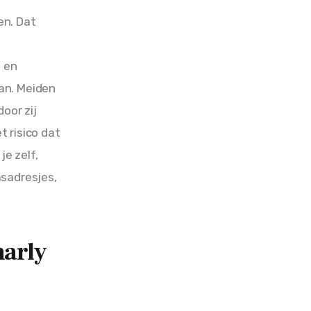
n. Dat 
 en 
an. Meiden 
or zij 
 risico dat 
e zelf, 
sadresjes, 
harly