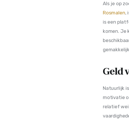
Als je op z
Rosmalen
,
is een plat
komen. Je 
beschikbaar
gemakkelij
Geld 
Natuurlijk 
motivatie o
relatief we
vaardighed