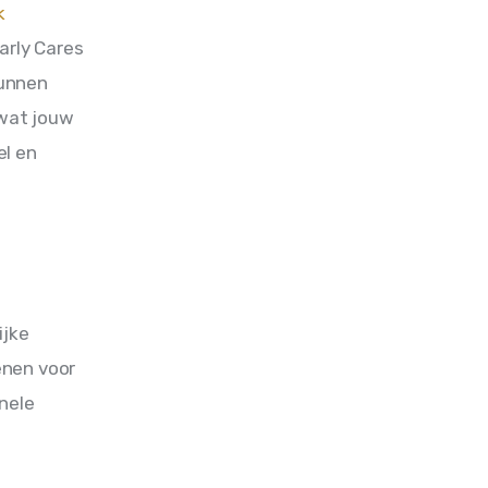
 
arly Cares 
unnen 
wat jouw 
l en 
jke 
enen voor 
nele 