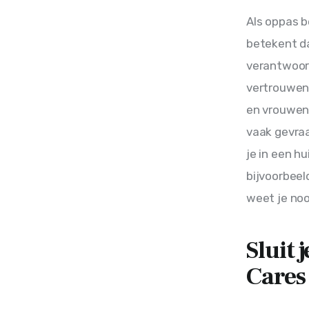
Als oppas b
betekent da
verantwoord
vertrouwen 
en vrouwen
vaak gevraa
je in een hu
bijvoorbeel
weet je noo
Sluit 
Cares