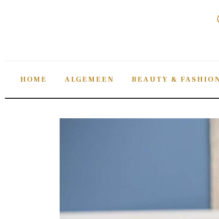
Home
Algemeen
Beauty & fashion
HOME
ALGEMEEN
BEAUTY & FASHIO
Gezondheid
Lifestyle
Sieraden
Tips
Verzorging