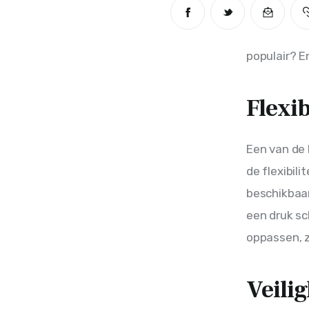
populair? E
Flexib
Een van de 
de flexibili
beschikbaa
een druk sc
oppassen, z
Veili