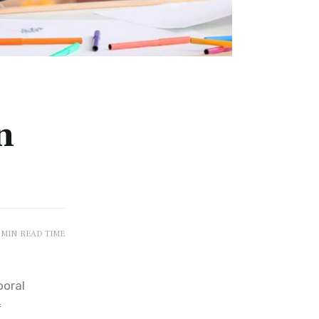
n
 MIN
READ TIME
oral 
 