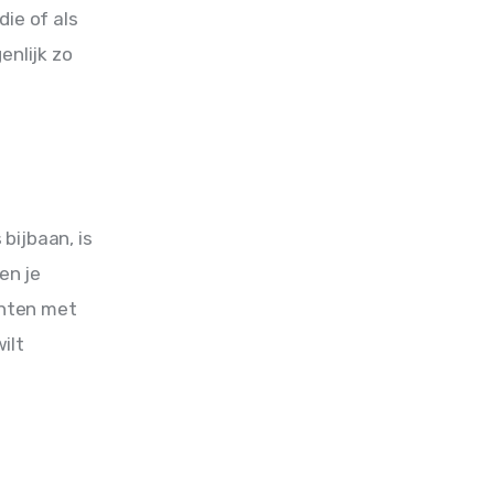
ie of als 
enlijk zo 
bijbaan, is 
en je 
nten met 
ilt 