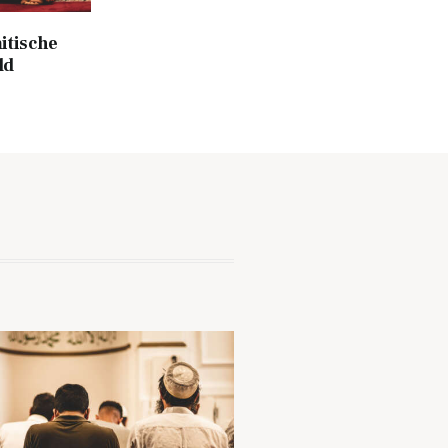
itische
ld